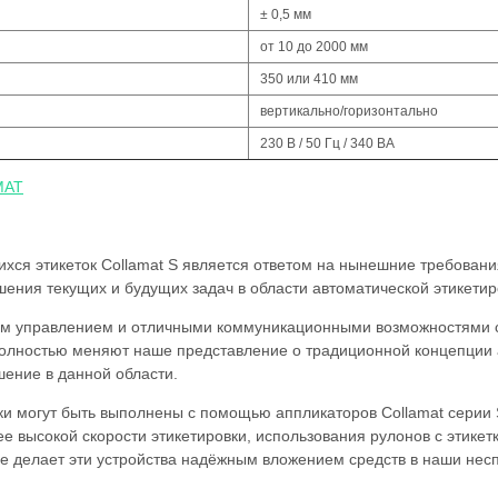
± 0,5 мм
от 10 до 2000 мм
350 или 410 мм
вертикально/горизонтально
230 В / 50 Гц / 340 ВА
MAT
ся этикеток Collamat S является ответом на нынешние требовани
ения текущих и будущих задач в области автоматической этикетир
ым управлением и отличными коммуникационными возможностями с
лностью меняют наше представление о традиционной концепции а
ение в данной области.
ки могут быть выполнены с помощью аппликаторов Collamat серии 
е высокой скорости этикетировки, использования рулонов с этике
ое делает эти устройства надёжным вложением средств в наши не