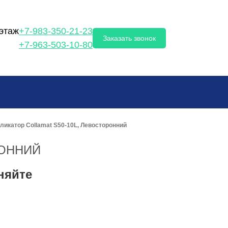
 этаж
+7-983-350-21-23
Заказать звонок
+7-963-503-10-80
ликатор Collamat S50-10L, Левосторонний
РОННИЙ
няйте