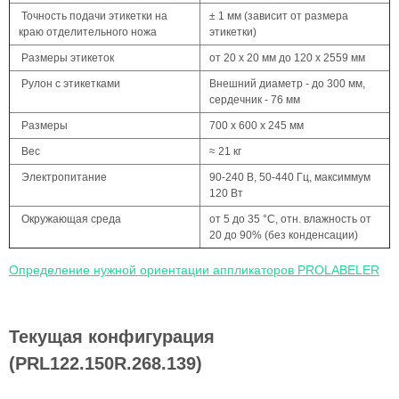
Точность подачи этикетки на
± 1 мм (зависит от размера
краю отделительного ножа
этикетки)
Размеры этикеток
от 20 x 20 мм до 120 x 2559 мм
Рулон с этикетками
Внешний диаметр - до 300 мм,
сердечник - 76 мм
Размеры
700 x 600 x 245 мм
Вес
≈ 21 кг
Электропитание
90-240 В, 50-440 Гц, максиммум
120 Вт
Окружающая среда
от 5 до 35 °C, отн. влажность от
20 до 90% (без конденсации)
Определение нужной ориентации аппликаторов PROLABELER
Текущая конфигурация
(PRL122.150R.268.139)